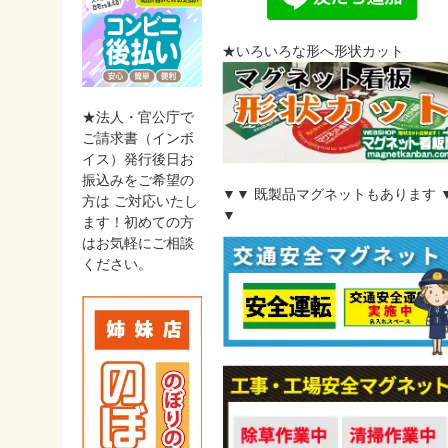
★いろいろな形へ形状カット
★法人・官公庁で
ご請求書（インボ
イス）発行後日お
振込みをご希望の
▼▼ 既製品マグネットもあります 
方は ご対応いたし
▼
ます！初めての方
はお気軽にご相談
ください。