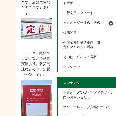
ます。店舗案内な
ト看板
どのご注文もあり
ます。
１行文字マグネット
セミオーダー社名・店名
標識関連
有償＆福祉輸送車両（限
定）マグネット看板
マンション組合や
その他マグネット看板
自治会などで制作
実績あり。防災関
オプション
連などのドア設置
での使用です。
コンテンツ
手書き・WORD・写メでデザイン
案やお問い合わせ
オリジナルデータ入稿について