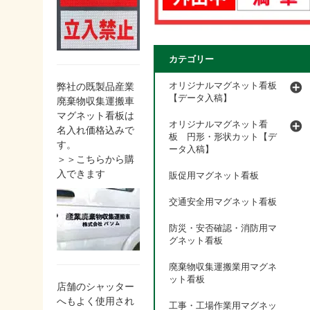
カテゴリー
オリジナルマグネット看板
弊社の既製品産業
【データ入稿】
廃棄物収集運搬車
マグネット看板は
オリジナルマグネット看
名入れ価格込みで
板 円形・形状カット【デ
す。
ータ入稿】
＞＞こちらから購
入できます
販促用マグネット看板
交通安全用マグネット看板
防災・安否確認・消防用マ
グネット看板
廃棄物収集運搬業用マグネ
ット看板
店舗のシャッター
へもよく使用され
工事・工場作業用マグネッ