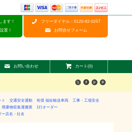
します！
フリーダイヤル：0120-82-0257
設置！
お問合せフォーム
お問い合わせ
カート(0)
ント
交通安全運動
有償 福祉輸送車両
工事・工場安全
廃棄物収集運搬業
1行オーダー
ダー店名・社名