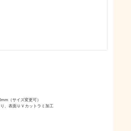
50mm（サイズ変更可）
ビ貼り、表面ＵＶカットラミ加工