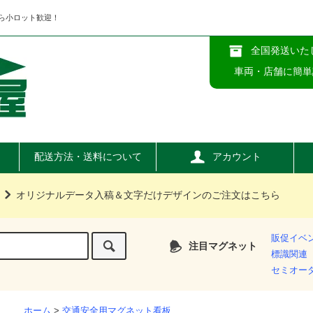
ら小ロット歓迎！
全国発送いた
車両・店舗に簡単
配送方法・送料について
アカウント
オリジナルデータ入稿＆文字だけデザインのご注文はこちら
販促イベ
注目マグネット
標識関連
セミオー
ホーム
>
交通安全用マグネット看板