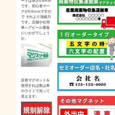
ートは厚さ0.8ｍｍ
です。初心者マー
クが0.6ｍｍですの
で それより強磁力
です。店舗や社用
車へアピール看板
にいかがでしょう
か。
反射マグネットを
使用すれば夜は車
のライトで光って
見えます。