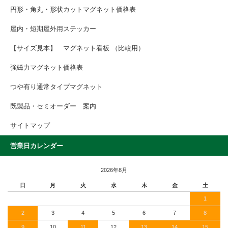
円形・角丸・形状カットマグネット価格表
屋内・短期屋外用ステッカー
【サイズ見本】 マグネット看板 （比較用）
強磁力マグネット価格表
つや有り通常タイプマグネット
既製品・セミオーダー 案内
サイトマップ
営業日カレンダー
2026年8月
日
月
火
水
木
金
土
1
2
3
4
5
6
7
8
9
10
11
12
13
14
15