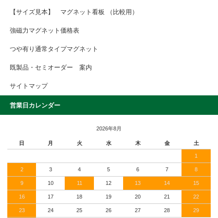
【サイズ見本】 マグネット看板 （比較用）
強磁力マグネット価格表
つや有り通常タイプマグネット
既製品・セミオーダー 案内
サイトマップ
営業日カレンダー
2026年8月
日
月
火
水
木
金
土
1
2
3
4
5
6
7
8
9
10
11
12
13
14
15
16
17
18
19
20
21
22
23
24
25
26
27
28
29