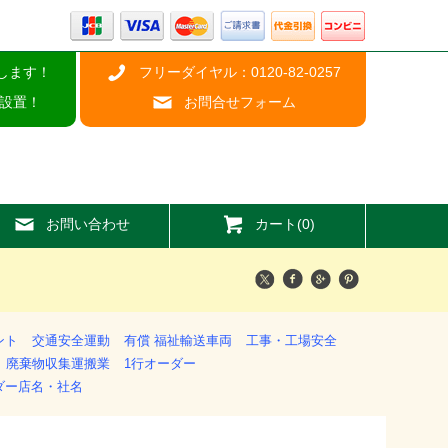
します！
フリーダイヤル：0120-82-0257
設置！
お問合せフォーム
お問い合わせ
カート(0)
ント
交通安全運動
有償 福祉輸送車両
工事・工場安全
廃棄物収集運搬業
1行オーダー
ダー店名・社名