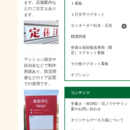
ます。店舗案内な
ト看板
どのご注文もあり
ます。
１行文字マグネット
セミオーダー社名・店名
標識関連
有償＆福祉輸送車両（限
定）マグネット看板
マンション組合や
その他マグネット看板
自治会などで制作
実績あり。防災関
オプション
連などのドア設置
での使用です。
コンテンツ
手書き・WORD・写メでデザイン
案やお問い合わせ
オリジナルデータ入稿について