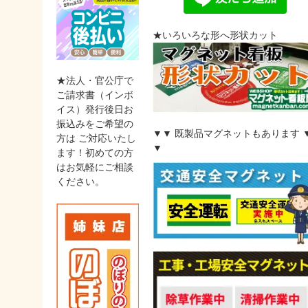
★いろいろな形へ形状カット
★法人・官公庁で
ご請求書（インボ
イス）発行後日お
振込みをご希望の
▼▼ 既製品マグネットもあります 
方は ご対応いたし
▼
ます！初めての方
はお気軽にご相談
ください。