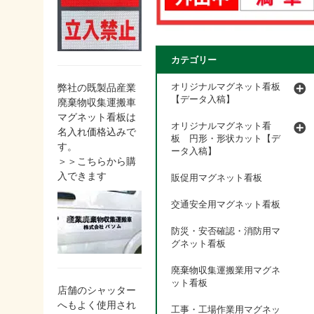
カテゴリー
オリジナルマグネット看板
弊社の既製品産業
【データ入稿】
廃棄物収集運搬車
マグネット看板は
オリジナルマグネット看
名入れ価格込みで
板 円形・形状カット【デ
す。
ータ入稿】
＞＞こちらから購
入できます
販促用マグネット看板
交通安全用マグネット看板
防災・安否確認・消防用マ
グネット看板
廃棄物収集運搬業用マグネ
ット看板
店舗のシャッター
へもよく使用され
工事・工場作業用マグネッ