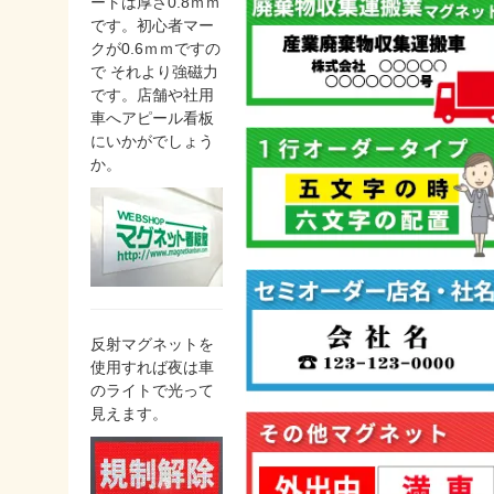
ートは厚さ0.8ｍｍ
です。初心者マー
クが0.6ｍｍですの
で それより強磁力
です。店舗や社用
車へアピール看板
にいかがでしょう
か。
反射マグネットを
使用すれば夜は車
のライトで光って
見えます。