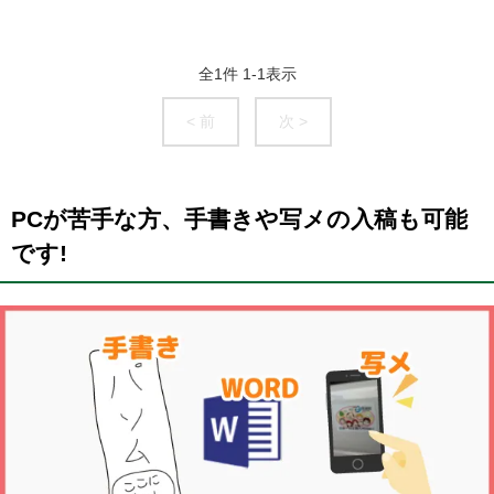
全
1
件
1
-
1
表示
< 前
次 >
PCが苦手な方、手書きや写メの入稿も可能
です!