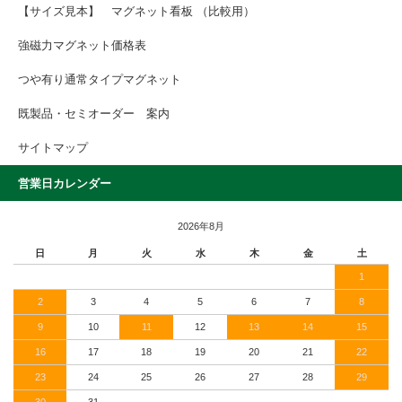
【サイズ見本】 マグネット看板 （比較用）
強磁力マグネット価格表
つや有り通常タイプマグネット
既製品・セミオーダー 案内
サイトマップ
営業日カレンダー
2026年8月
日
月
火
水
木
金
土
1
2
3
4
5
6
7
8
9
10
11
12
13
14
15
16
17
18
19
20
21
22
23
24
25
26
27
28
29