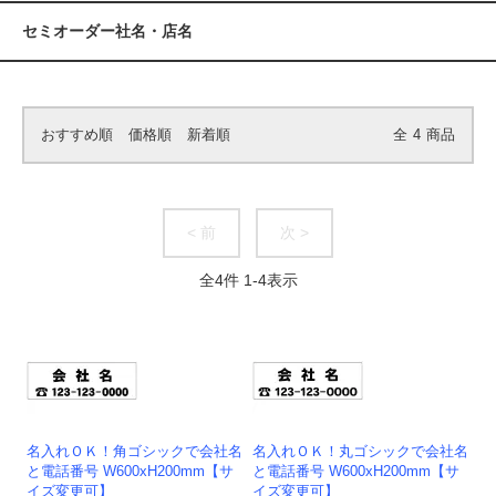
セミオーダー社名・店名
おすすめ順
価格順
新着順
全
4
商品
< 前
次 >
全
4
件
1
-
4
表示
名入れＯＫ！角ゴシックで会社名
名入れＯＫ！丸ゴシックで会社名
と電話番号 W600xH200mm【サ
と電話番号 W600xH200mm【サ
イズ変更可】
イズ変更可】