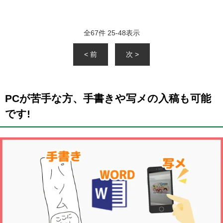
全
67
件
25
-
48
表示
< 前
次 >
PCが苦手な方、手書きや写メの入稿も可能
です!