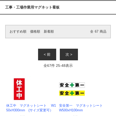
工事・工場作業用マグネット看板
おすすめ順
価格順
新着順
全
67
商品
< 前
次 >
全
67
件
25
-
48
表示
休工中 マグネットシート W1
安全第一 マグネットシート
50xH300mm (サイズ変更可）
W500xH100mm